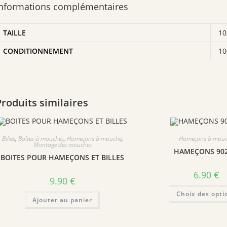
Informations complémentaires
TAILLE
10
CONDITIONNEMENT
10
Produits similaires
Billes
,
Boîtes à mouches
,
Hameçons à mouche
,
Hameçons à mou
Montage des mouches
HAMEÇONS 902
BOITES POUR HAMEÇONS ET BILLES
6.90
€
9.90
€
Choix des opti
Ajouter au panier