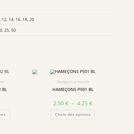
,
12
,
14
,
16
,
18
,
20
0
,
25
,
50
che
Hameçons à mouche
 BL
HAMEÇONS P501 BL
Plage
2.50
€
–
4.25
€
de
prix :
Ce
Ce
ons
Choix des options
2.50 €
produit
produit
à
a
a
4.25 €
plusieurs
plusieurs
variations.
variations.
Les
Les