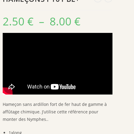
2.50
€
–
8.00
€
Plage
de
prix :
2.50 €
à
8.00 €
Hameçon sans ardillon fort de fer haut de gamme à
affûtage chimique. J’utilise cette référence pour
monter des Nymphes..
1xlong