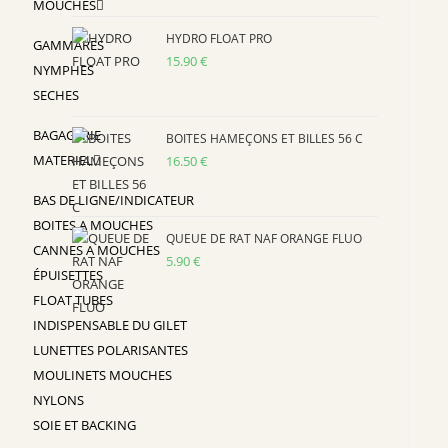
MOUCHES
HYDRO FLOAT PRO
GAMMARES
15.90
€
NYMPHES
SECHES
BAGAGERIE
BOITES HAMEÇONS ET BILLES 56 C
MATERIEL
16.50
€
BAS DE LIGNE/INDICATEUR
BOITES A MOUCHES
QUEUE DE RAT NAF ORANGE FLUO
CANNES A MOUCHES
5.90
€
ÉPUISETTES
FLOAT TUBES
INDISPENSABLE DU GILET
LUNETTES POLARISANTES
MOULINETS MOUCHES
NYLONS
SOIE ET BACKING