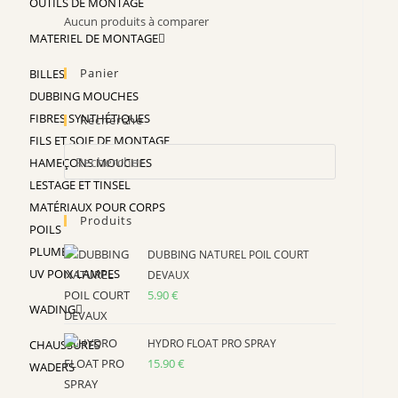
OUTILS DE MONTAGE
Aucun produits à comparer
MATERIEL DE MONTAGE
Panier
BILLES
DUBBING MOUCHES
FIBRES SYNTHÉTIQUES
Recherche
FILS ET SOIE DE MONTAGE
Press
HAMEÇONS MOUCHES
Escape
LESTAGE ET TINSEL
to
MATÉRIAUX POUR CORPS
Produits
close
POILS
the
PLUMES
DUBBING NATUREL POIL COURT
search
UV POIX LAMPES
DEVAUX
panel.
5.90
€
WADING
HYDRO FLOAT PRO SPRAY
CHAUSSURES
15.90
€
WADERS