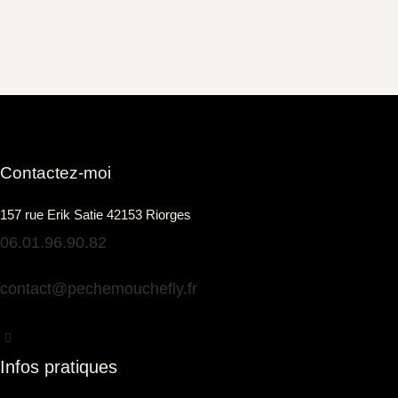
Contactez-moi
157 rue Erik Satie 42153 Riorges
06.01.96.90.82
contact@pechemouchefly.fr
Infos pratiques