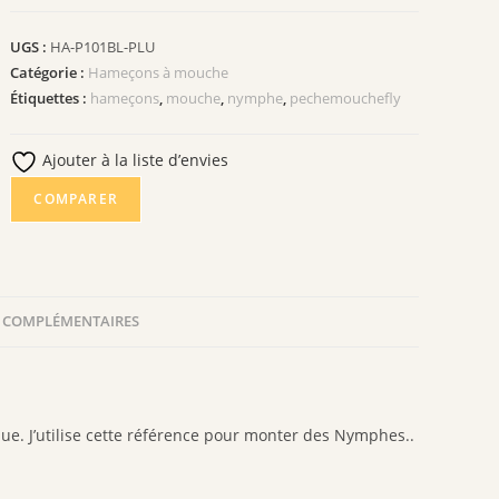
HAMEÇONS
P101
UGS :
HA-P101BL-PLU
BL+
Catégorie :
Hameçons à mouche
Étiquettes :
hameçons
,
mouche
,
nymphe
,
pechemouchefly
Ajouter à la liste d’envies
COMPARER
 COMPLÉMENTAIRES
e. J’utilise cette référence pour monter des Nymphes..