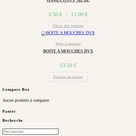
HAMEÇONS P 302 BL
peuvent
être
choisies
3.50
€
–
11.00
€
Plage
sur
la
de
page
Ce
prix :
Choix des options
du
produit
3.50 €
produit
a
à
plusieurs
variations.
11.00 €
Boîtes à mouches
Les
options
BOITE A MOUCHES DVX
peuvent
être
choisies
13.50
€
sur
la
page
Ajouter au panier
du
produit
Compare Box
Aucun produits à comparer
Panier
Recherche
Press