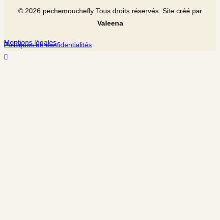
©
2026
pechemouchefly Tous droits réservés. Site créé par
Valeena
Mentions légales
Politiques de confidentialités