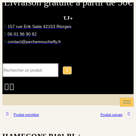
Livraison gratuite à partir de 50€
Skip
to
Ht
content
157 rue Erik Satie 42153 Riorges
06 01 96 90 82
contact@pechemouchefly.fr
Produit précédent
Produit suivant