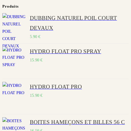
Escape
Produits
to
DUBBING NATUREL POIL COURT
close
the
DEVAUX
search
5.90
€
panel.
HYDRO FLOAT PRO SPRAY
15.90
€
HYDRO FLOAT PRO
15.90
€
BOITES HAMEÇONS ET BILLES 56 C
16.50
€