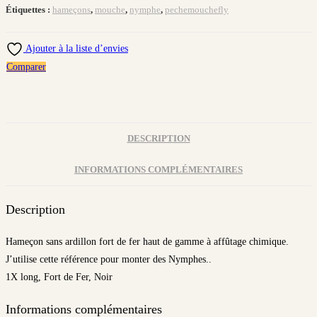
Étiquettes :
hameçons
,
mouche
,
nymphe
,
pechemouchefly
Ajouter à la liste d’envies
Comparer
DESCRIPTION
INFORMATIONS COMPLÉMENTAIRES
Description
Hameçon sans ardillon fort de fer haut de gamme à affûtage chimique.
J’utilise cette référence pour monter des Nymphes..
1X long, Fort de Fer, Noir
Informations complémentaires