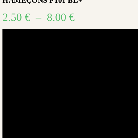
HAMEÇONS P101 BL+
2.50
€
–
8.00
€
Plage
de
prix :
2.50 €
à
8.00 €