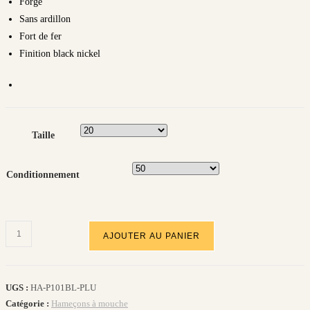
Forgé
Sans ardillon
Fort de fer
Finition black nickel
Taille
Conditionnement
quantité
AJOUTER AU PANIER
de
HAMEÇONS
P101
UGS :
HA-P101BL-PLU
BL+
Catégorie :
Hameçons à mouche