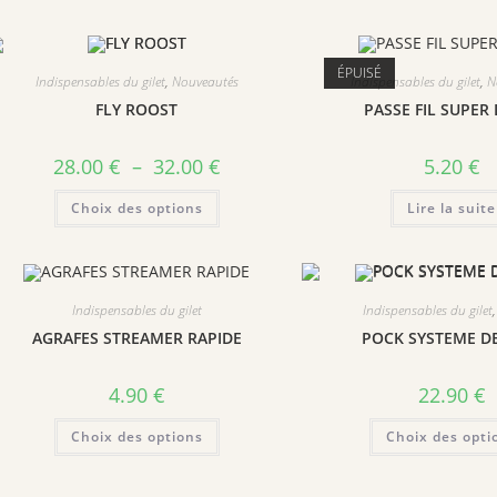
ÉPUISÉ
Indispensables du gilet
,
Nouveautés
Indispensables du gilet
,
N
FLY ROOST
PASSE FIL SUPER
Plage
28.00
€
–
32.00
€
5.20
€
de
prix :
Ce
Choix des options
28.00 €
Lire la suite
produit
à
a
32.00 €
plusieurs
variations.
Les
options
peuvent
Indispensables du gilet
Indispensables du gilet
être
choisies
AGRAFES STREAMER RAPIDE
POCK SYSTEME D
sur
la
page
4.90
€
22.90
€
du
produit
Ce
Choix des options
Choix des opti
produit
a
plusieurs
variations.