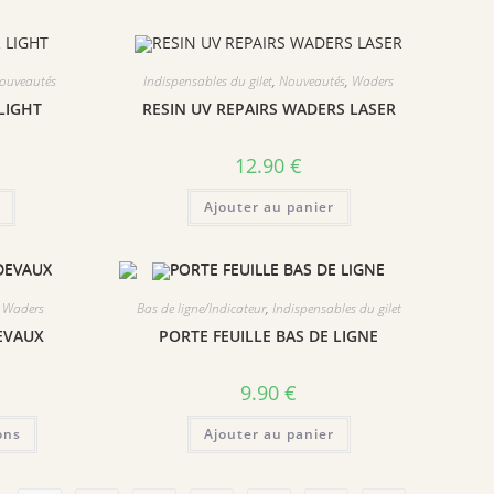
ouveautés
Indispensables du gilet
,
Nouveautés
,
Waders
 LIGHT
RESIN UV REPAIRS WADERS LASER
12.90
€
Ajouter au panier
,
Waders
Bas de ligne/Indicateur
,
Indispensables du gilet
EVAUX
PORTE FEUILLE BAS DE LIGNE
9.90
€
Ce
ons
Ajouter au panier
produit
a
plusieurs
variations.