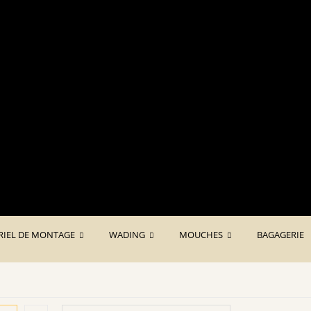
Livraison gratuite à partir de 50
RIEL DE MONTAGE
WADING
MOUCHES
BAGAGERIE