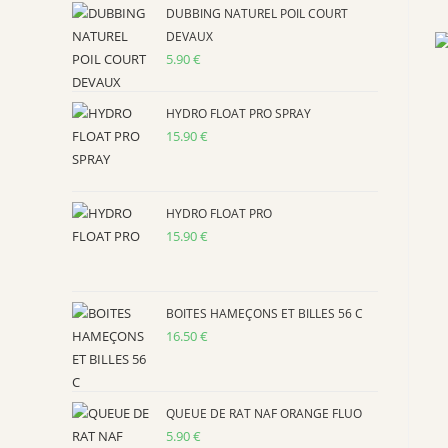
the
DUBBING NATUREL POIL COURT
search
DEVAUX
panel.
5.90
€
HYDRO FLOAT PRO SPRAY
15.90
€
HYDRO FLOAT PRO
15.90
€
BOITES HAMEÇONS ET BILLES 56 C
16.50
€
QUEUE DE RAT NAF ORANGE FLUO
5.90
€