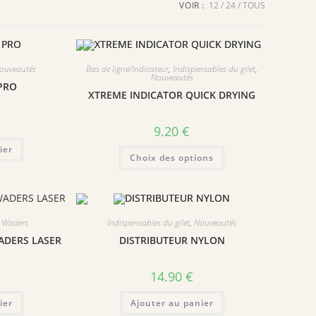
VOIR :
12
24
TOUS
ouveautés
Bas de ligne/Indicateur
,
Indispensables du gilet
,
Nouveautés
PRO
XTREME INDICATOR QUICK DRYING
9.20
€
ier
Ce
Choix des options
produit
a
plusieurs
variations.
Les
options
peuvent
,
Waders
Indispensables du gilet
,
Nouveautés
être
choisies
WADERS LASER
DISTRIBUTEUR NYLON
sur
la
page
14.90
€
du
produit
ier
Ajouter au panier