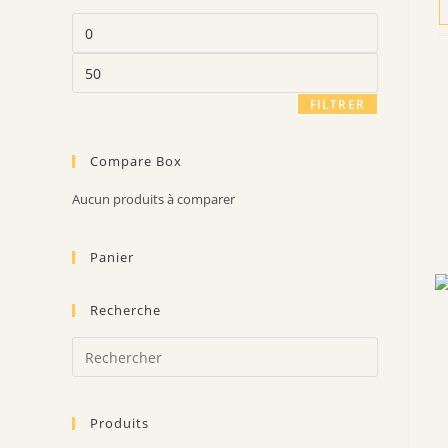
Prix
min
Prix
max
FILTRER
Compare Box
Aucun produits à comparer
Panier
Recherche
Press
Escape
to
Produits
close