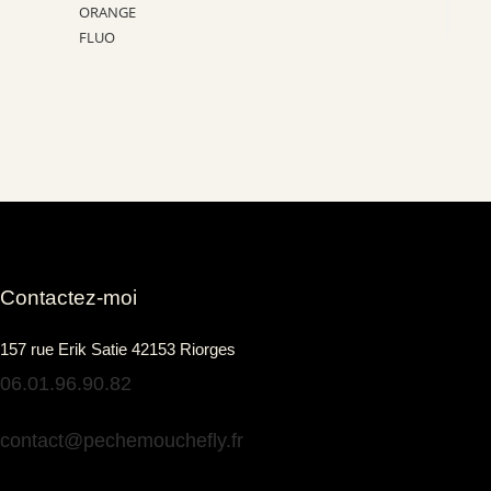
Contactez-moi
157 rue Erik Satie 42153 Riorges
06.01.96.90.82
contact@pechemouchefly.fr