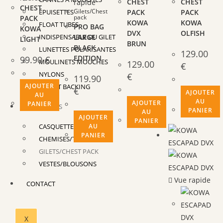
CHEST
CHEST
rapide
CHEST
Gilets/Chest
ÉPUISETTES
PACK
PACK
pack
PACK
KOWA
KOWA
FLOAT TUBES
PRO BAG
KOWA
DVX
OLFISH
INDISPENSABLE DU GILET
LARGE
LIGHT
BRUN
BLACK
LUNETTES POLARISANTES
129.00
EDITION
99.90
€
MOULINETS MOUCHES
129.00
€
NYLONS
€
119.90
AJOUTER
SOIE ET BACKING
€
AJOUTER
AU
AU
AJOUTER
PANIER
VETEMENTS
PANIER
AU
AJOUTER
PANIER
CASQUETTES/CHAPEAUX
AU
PANIER
CHEMISES/T-SHIRTS
GILETS/CHEST PACK
VESTES/BLOUSONS
Vue rapide
CONTACT
X