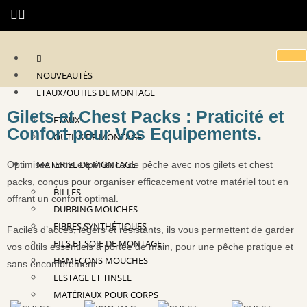
NOUVEAUTÉS
ETAUX/OUTILS DE MONTAGE
Gilets et Chest Packs : Praticité et
ETAUX
Confort pour Vos Equipements.
OUTILS DE MONTAGE
MATERIEL DE MONTAGE
Optimisez votre expérience de pêche avec nos gilets et chest
packs, conçus pour organiser efficacement votre matériel tout en
BILLES
offrant un confort optimal.
DUBBING MOUCHES
FIBRES SYNTHÉTIQUES
Faciles d’accès, légers et résistants, ils vous permettent de garder
FILS ET SOIE DE MONTAGE
vos outils essentiels à portée de main, pour une pêche pratique et
HAMEÇONS MOUCHES
sans encombrement.
LESTAGE ET TINSEL
MATÉRIAUX POUR CORPS