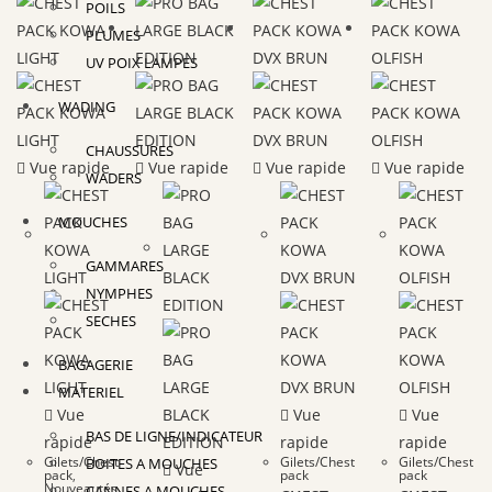
POILS
PLUMES
UV POIX LAMPES
WADING
CHAUSSURES
Vue rapide
Vue rapide
Vue rapide
Vue rapide
WADERS
MOUCHES
GAMMARES
NYMPHES
SECHES
BAGAGERIE
MATERIEL
Vue
Vue
Vue
BAS DE LIGNE/INDICATEUR
rapide
rapide
rapide
Gilets/Chest
Gilets/Chest
Gilets/Chest
BOITES A MOUCHES
Vue
pack
,
pack
pack
Nouveautés
CANNES A MOUCHES