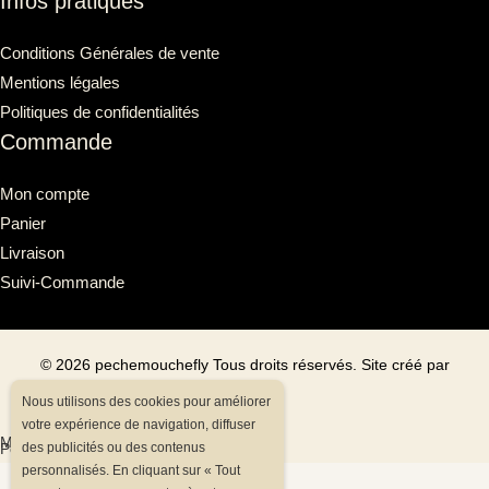
Infos pratiques
Conditions Générales de vente
Mentions légales
Politiques de confidentialités
Commande
Mon compte
Panier
Livraison
Suivi-Commande
©
2026
pechemouchefly Tous droits réservés. Site créé par
Valeena
Nous utilisons des cookies pour améliorer
votre expérience de navigation, diffuser
Mentions légales
Politiques de confidentialités
des publicités ou des contenus
personnalisés. En cliquant sur « Tout