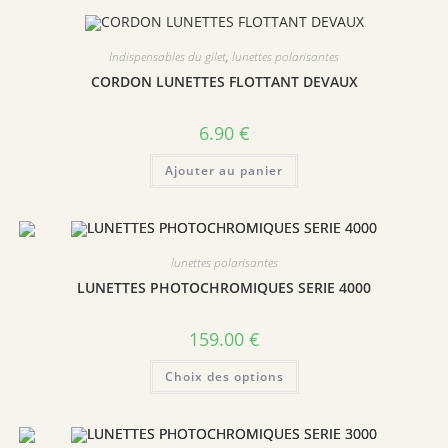
Indispensables du gilet
,
lunettes polarisantes
CORDON LUNETTES FLOTTANT DEVAUX
6.90
€
Ajouter au panier
lunettes polarisantes
LUNETTES PHOTOCHROMIQUES SERIE 4000
159.00
€
Ce
Choix des options
produit
a
plusieurs
variations.
Les