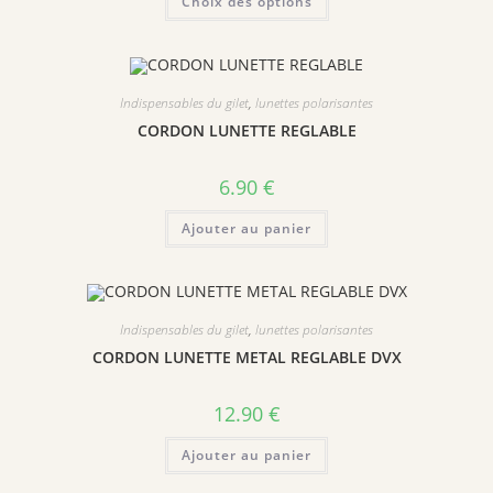
Choix des options
produit
a
plusieurs
variations.
Les
options
peuvent
Indispensables du gilet
,
lunettes polarisantes
être
choisies
CORDON LUNETTE REGLABLE
sur
la
page
6.90
€
du
produit
Ajouter au panier
Indispensables du gilet
,
lunettes polarisantes
CORDON LUNETTE METAL REGLABLE DVX
12.90
€
Ajouter au panier