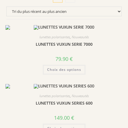
lunettes polarisantes
,
Nouveautés
LUNETTES VUXUN SERIE 7000
79.90
€
Ce
Choix des options
produit
a
plusieurs
variations.
Les
options
peuvent
lunettes polarisantes
,
Nouveautés
être
choisies
LUNETTES VUXUN SERIES 600
sur
la
page
149.00
€
du
produit
Ce