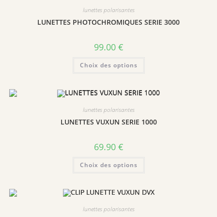
options
peuvent
lunettes polarisantes
être
choisies
LUNETTES PHOTOCHROMIQUES SERIE 3000
sur
la
page
99.00
€
du
produit
Ce
Choix des options
produit
a
plusieurs
variations.
Les
options
peuvent
lunettes polarisantes
être
choisies
LUNETTES VUXUN SERIE 1000
sur
la
page
69.90
€
du
produit
Ce
Choix des options
produit
a
plusieurs
variations.
Les
options
peuvent
lunettes polarisantes
être