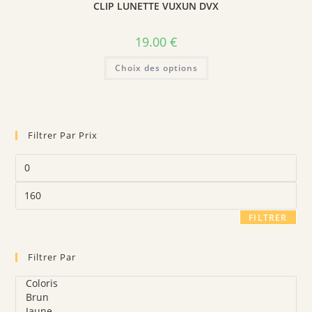
choisies
CLIP LUNETTE VUXUN DVX
sur
la
page
19.00
€
du
produit
Ce
Choix des options
produit
a
plusieurs
variations.
Les
options
peuvent
Filtrer Par Prix
être
choisies
sur
Prix
la
min
page
du
Prix
produit
max
FILTRER
Filtrer Par