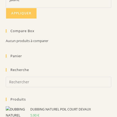
APPLIQUER
Compare Box
Aucun produits à comparer
Panier
Recherche
Pre
Es
to
Produits
clo
the
DUBBING NATUREL POIL COURT DEVAUX
sea
5.90
€