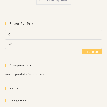
Choix des options
6.20 €
produit
à
a
14.90 €
plusieurs
variations.
Les
options
peuvent
Filtrer Par Prix
être
choisies
sur
Prix
la
min
page
du
Prix
produit
max
FILTRER
Compare Box
Aucun produits à comparer
Panier
Recherche