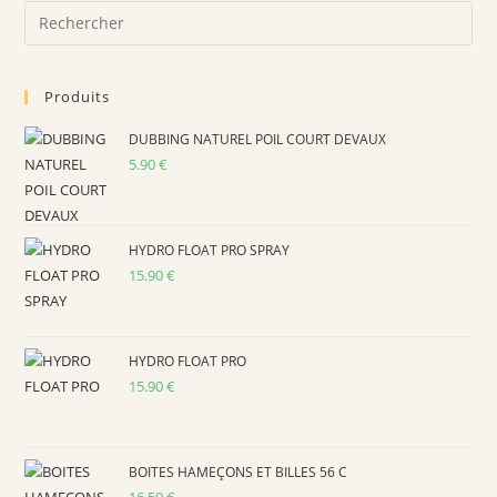
Pre
Es
to
Produits
clo
the
DUBBING NATUREL POIL COURT DEVAUX
sea
5.90
€
pan
HYDRO FLOAT PRO SPRAY
15.90
€
HYDRO FLOAT PRO
15.90
€
BOITES HAMEÇONS ET BILLES 56 C
16.50
€