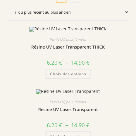
Vernis UV, poix, lampes
Résine UV Laser Transparent THICK
Plage
6.20
€
–
14.90
€
de
prix :
Ce
Choix des options
6.20 €
produit
à
a
14.90 €
plusieurs
variations.
Les
options
peuvent
Vernis UV, poix, lampes
être
choisies
Résine UV Laser Transparent
sur
la
page
Plage
6.20
€
–
14.90
€
du
de
produit
prix :
Ce