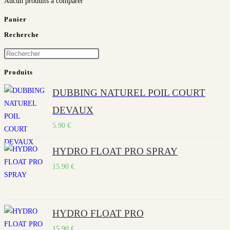
Aucun produits à comparer
Panier
Recherche
Press
Escape
Produits
to
DUBBING NATUREL POIL COURT
close
the
DEVAUX
search
5.90
€
panel.
HYDRO FLOAT PRO SPRAY
15.90
€
HYDRO FLOAT PRO
15.90
€