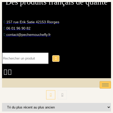
Des produits français de qualité
Skip
to
content
157 rue Erik Satie 42153 Riorges
06 01 96 90 82
contact@pechemouchefly.fr