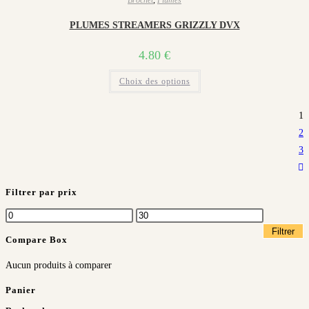
Brochet
,
Plumes
peuvent
être
choisies
PLUMES STREAMERS GRIZZLY DVX
sur
la
4.80
€
page
du
produit
Ce
Choix des options
produit
a
plusieurs
variations.
1
Les
options
2
peuvent
3
être
choisies
sur
la
page
Filtrer par prix
du
produit
Prix
Prix
min
max
Filtrer
Compare Box
Aucun produits à comparer
Panier