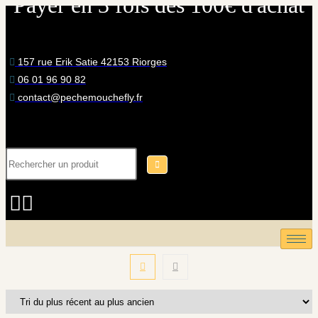
Des produits français de qualité
Skip
to
content
157 rue Erik Satie 42153 Riorges
06 01 96 90 82
contact@pechemouchefly.fr