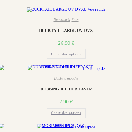
Vue rapide
Nouveautés
,
Poils
BUCKTAIL LARGE UV DVX
26.90
€
Ce
Choix des options
produit
a
plusieurs
variations.
Vue rapide
Les
options
Dubbing mouche
peuvent
être
choisies
DUBBING ICE DUB LASER
sur
la
page
2.90
€
du
produit
Ce
Choix des options
produit
a
plusieurs
variations.
Vue rapide
Les