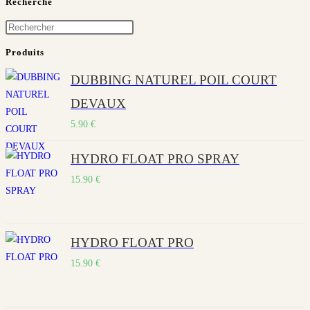
Recherche
Press
Escape
Produits
to
DUBBING NATUREL POIL COURT
close
the
DEVAUX
search
5.90
€
panel.
HYDRO FLOAT PRO SPRAY
15.90
€
HYDRO FLOAT PRO
15.90
€