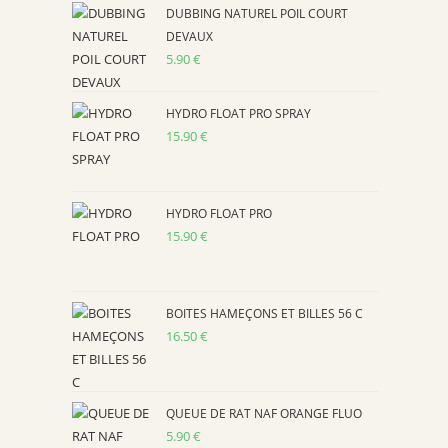
the
DUBBING NATUREL POIL COURT
search
DEVAUX
panel.
5.90
€
HYDRO FLOAT PRO SPRAY
15.90
€
HYDRO FLOAT PRO
15.90
€
BOITES HAMEÇONS ET BILLES 56 C
16.50
€
QUEUE DE RAT NAF ORANGE FLUO
5.90
€