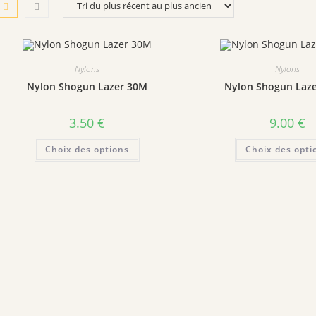
Nylons
Nylons
Nylon Shogun Lazer 30M
Nylon Shogun Laz
3.50
€
9.00
€
Ce
Choix des options
Choix des opti
produit
a
plusieurs
variations.
Les
options
peuvent
être
choisies
sur
la
page
du
produit