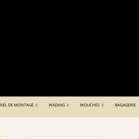
Des produits français de qualit
RIEL DE MONTAGE
WADING
MOUCHES
BAGAGERIE