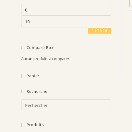
Prix
min
Prix
max
FILTRER
Compare Box
Aucun produits à comparer
Panier
Recherche
Press
Escape
to
Produits
close