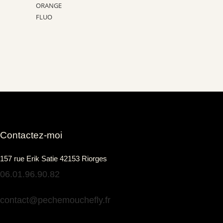
Contactez-moi
157 rue Erik Satie 42153 Riorges
06.01.96.90.82
contact@pechemouchefly.fr