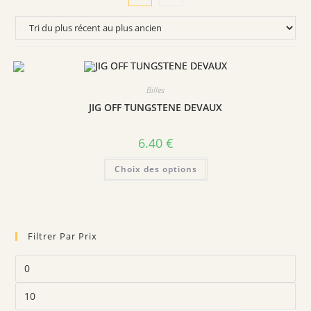
Billes
JIG OFF TUNGSTENE DEVAUX
6.40
€
Ce
Choix des options
produit
a
plusieurs
variations.
Les
options
peuvent
Filtrer Par Prix
être
choisies
sur
Prix
la
min
page
du
Prix
produit
max