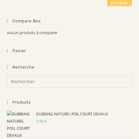
FILTRER
Compare Box
Aucun produits à comparer
Panier
Recherche
Pre
Es
to
Produits
clo
the
DUBBING NATUREL POIL COURT DEVAUX
sea
5.90
€
pan