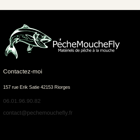
Contactez-moi
157 rue Erik Satie 42153 Riorges
06.01.96.90.82
contact@pechemouchefly.fr