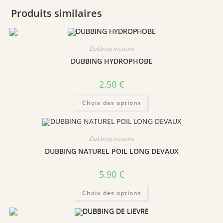
Produits similaires
Dubbing mouche
DUBBING HYDROPHOBE
2.50
€
Ce
Choix des options
produit
a
plusieurs
variations.
Les
Dubbing mouche
options
peuvent
DUBBING NATUREL POIL LONG DEVAUX
être
choisies
sur
5.90
€
la
page
Ce
du
Choix des options
produit
produit
a
plusieurs
variations.
Les