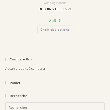
Dubbing mouche
options
peuvent
DUBBING DE LIEVRE
être
choisies
sur
2.40
€
la
page
Ce
du
Choix des options
produit
produit
a
plusieurs
variations.
Les
options
peuvent
être
choisies
Compare Box
sur
la
page
Aucun produits à comparer
du
produit
Panier
Recherche
Pre