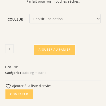
Parfait pour vos mouches sèches.
COULEUR
quantité
AJOUTER AU PANIER
de
DUBBING
KAPOK
UGS :
ND
Catégorie :
Dubbing mouche
Ajouter à la liste d’envies
COMPARER