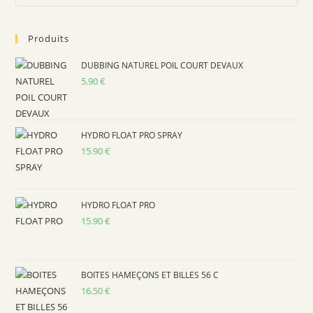
Es
to
Produits
clo
the
DUBBING NATUREL POIL COURT DEVAUX
sea
5.90
€
pan
HYDRO FLOAT PRO SPRAY
15.90
€
HYDRO FLOAT PRO
15.90
€
BOITES HAMEÇONS ET BILLES 56 C
16.50
€