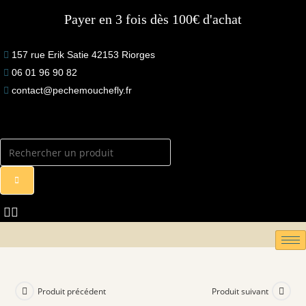
Skip
Payer en 3 fois dès 100€ d'achat
to
content
157 rue Erik Satie 42153 Riorges
06 01 96 90 82
contact@pechemouchefly.fr
Produit précédent
Produit suivant