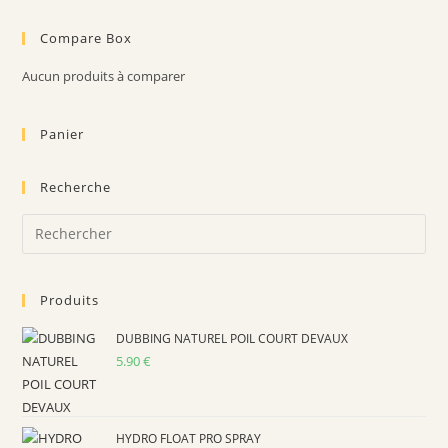
peuvent
être
choisies
Compare Box
sur
la
page
Aucun produits à comparer
du
produit
Panier
Recherche
Pre
Es
to
Produits
clo
the
DUBBING NATUREL POIL COURT DEVAUX
sea
5.90
€
pan
HYDRO FLOAT PRO SPRAY