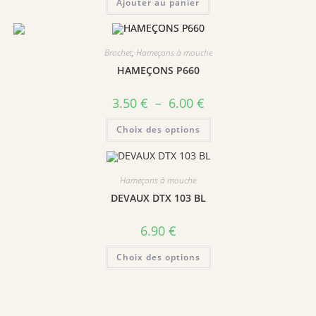
Ajouter au panier
Brochet
,
Hameçons à mouche
HAMEÇONS P660
Plage
3.50
€
–
6.00
€
de
prix :
Ce
Choix des options
3.50 €
produit
à
a
6.00 €
plusieurs
variations.
Les
Hameçons à mouche
options
peuvent
DEVAUX DTX 103 BL
être
choisies
sur
6.90
€
la
page
Ce
du
Choix des options
produit
produit
a
plusieurs
variations.
Les
options