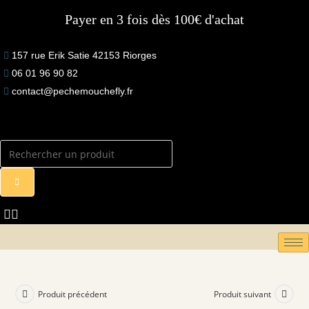
Skip
Payer en 3 fois dès 100€ d'achat
to
content
157 rue Erik Satie 42153 Riorges
06 01 96 90 82
contact@pechemouchefly.fr
Produit précédent
Produit suivant