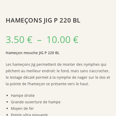
HAMEÇONS JIG P 220 BL
3.50
€
–
10.00
€
Plage
de
prix :
3.50 €
à
Hameçon mouche JIG P 220 BL
10.00 €
Les hameçons Jig permettent de monter des nymphes qui
pêchent au meilleur endroit: le fond, mais sans s’accrocher,
le lestage décalé permet à la nymphe de nager sur le dos et
la pointe de l’hameçon se présente vers le haut.
Hampe droite
Grande ouverture de hampe
Moyen de fer
Pointe ultra piquante