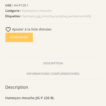
JIG
UGS :
HA-P120-1
P
Catégorie :
Hameçons à mouche
220
Étiquettes :
hameçon
,
jig
,
mouche
,
nymphe
,
pechemouchefly
BL
Ajouter à la liste d’envies
COMPARER
DESCRIPTION
INFORMATIONS COMPLÉMENTAIRES
Description
Hameçon mouche JIG P 220 BL