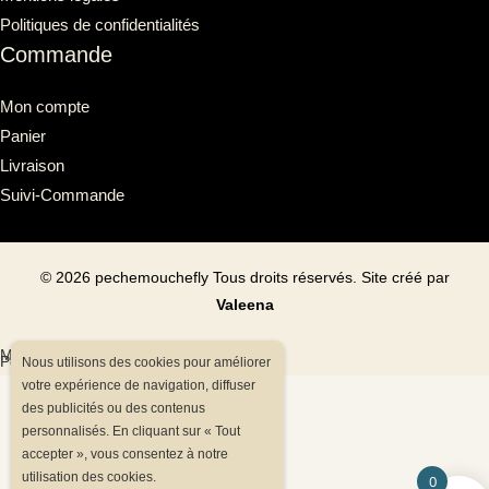
Politiques de confidentialités
Commande
Mon compte
Panier
Livraison
Suivi-Commande
©
2026
pechemouchefly Tous droits réservés. Site créé par
Valeena
Mentions légales
Politiques de confidentialités
Nous utilisons des cookies pour améliorer
votre expérience de navigation, diffuser
des publicités ou des contenus
personnalisés. En cliquant sur « Tout
accepter », vous consentez à notre
utilisation des cookies.
0