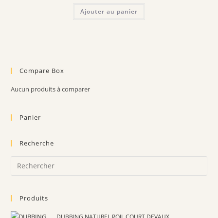
Ajouter au panier
Compare Box
Aucun produits à comparer
Panier
Recherche
Pre
Es
to
Produits
clo
the
DUBBING NATUREL POIL COURT DEVAUX