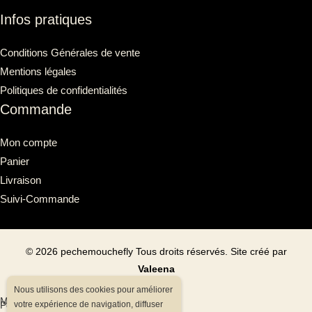
Infos pratiques
Conditions Générales de vente
Mentions légales
Politiques de confidentialités
Commande
Mon compte
Panier
Livraison
Suivi-Commande
©
2026
pechemouchefly Tous droits réservés. Site créé par
Valeena
Nous utilisons des cookies pour améliorer
Mentions légales
Politiques de confidentialités
votre expérience de navigation, diffuser