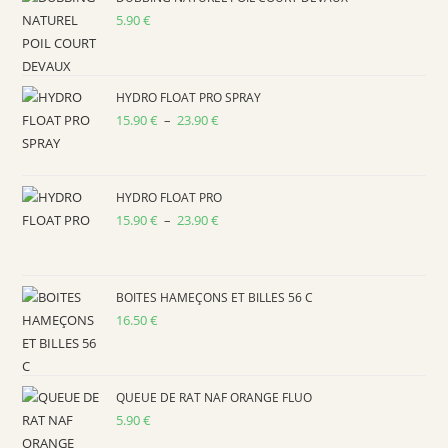
sea
5.90
€
pan
HYDRO FLOAT PRO SPRAY
15.90
€
–
23.90
€
Plage
de
prix :
15.90 €
HYDRO FLOAT PRO
15.90
€
–
23.90
€
à
Plage
23.90 €
de
prix :
15.90 €
BOITES HAMEÇONS ET BILLES 56 C
16.50
€
à
23.90 €
QUEUE DE RAT NAF ORANGE FLUO
5.90
€