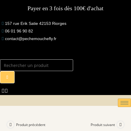
Skip
Payer en 3 fois dès 100€ d'achat
to
content
157 rue Erik Satie 42153 Riorges
06 01 96 90 82
contact@pechemouchefly.fr
Produit précédent
Produit suivant