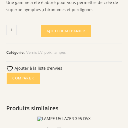
Une gamme a été élaboré pour vous permettre de créé de
superbe nymphes ,chironomes et perdigones.
quantité
AJOUTER AU PANIER
de
RESIN
UV
Catégorie :
Vernis UV, poix, lampes
LASER
FAST
Ajouter à la liste d’envies
+
PINCEAU
COMPARER
Produits similaires