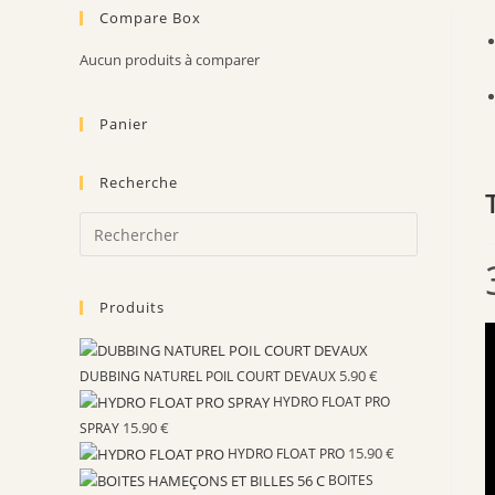
Compare Box
Aucun produits à comparer
Panier
Recherche
Press
Escape
to
Produits
close
the
search
5.90
€
DUBBING NATUREL POIL COURT DEVAUX
panel.
HYDRO FLOAT PRO
15.90
€
SPRAY
15.90
€
HYDRO FLOAT PRO
BOITES