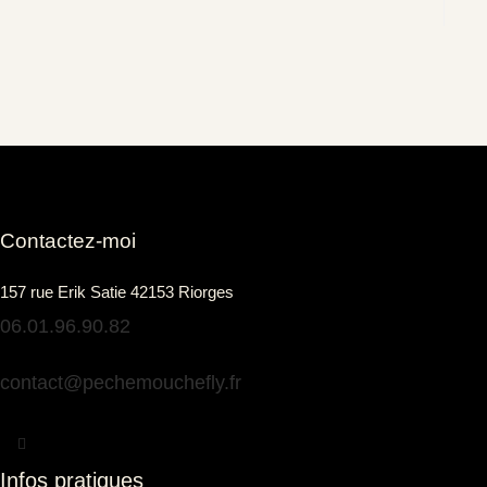
Contactez-moi
157 rue Erik Satie 42153 Riorges
06.01.96.90.82
contact@pechemouchefly.fr
Infos pratiques