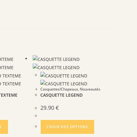
Casquettes/Chapeaux
,
Nouveautés
 TEXTEME
CASQUETTE LEGEND
29.90
€
Ce
Ce
S
CHOIX DES OPTIONS
produit
produit