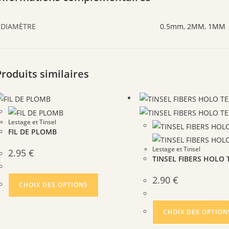
DIAMÈTRE
0.5mm
,
2MM
,
1MM
Produits similaires
Lestage et Tinsel
FIL DE PLOMB
Lestage et Tinsel
2.95
€
TINSEL FIBERS HOLO
Ce
2.90
€
CHOIX DES OPTIONS
produit
a
CHOIX DES OPTION
plusieurs