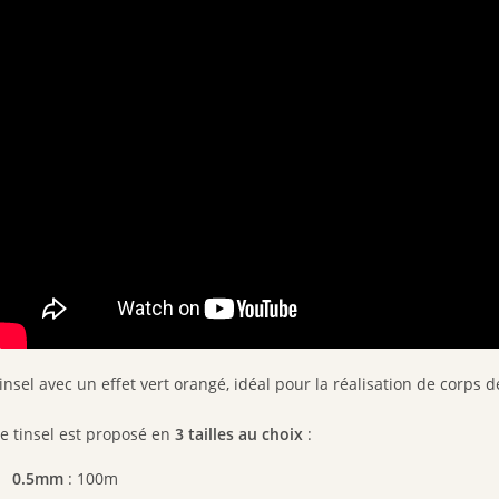
insel avec un effet vert orangé, idéal pour la réalisation de corps 
e tinsel est proposé en
3 tailles au choix
:
0.5mm
: 100m