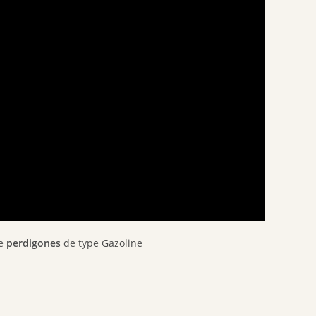
de
perdigones
de type Gazoline