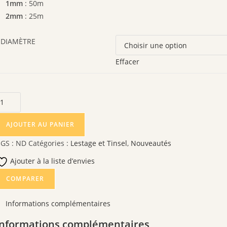
1mm
: 50m
2mm
: 25m
DIAMÈTRE
Effacer
uantité
e
INSEL
AJOUTER AU PANIER
AZOLINE
GS :
ND
Catégories :
Lestage et Tinsel
,
Nouveautés
Ajouter à la liste d’envies
COMPARER
Informations complémentaires
Informations complémentaires