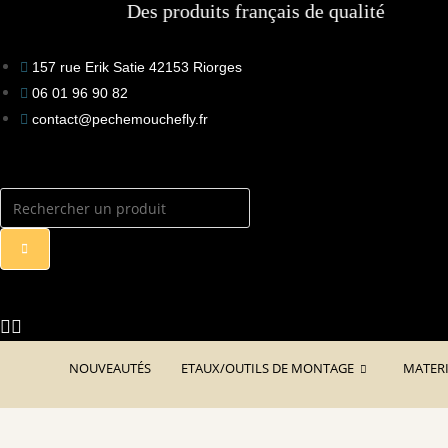
Des produits français de qualité
to
content
157 rue Erik Satie 42153 Riorges
06 01 96 90 82
contact@pechemouchefly.fr
NOUVEAUTÉS
ETAUX/OUTILS DE MONTAGE
MATER