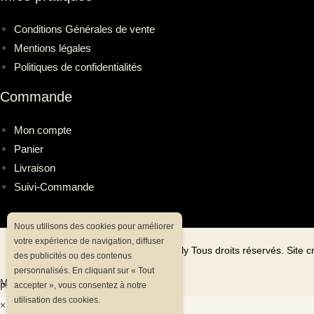
Conditions Générales de vente
Mentions légales
Politiques de confidentialités
Commande
Mon compte
Panier
Livraison
Suivi-Commande
Nous utilisons des cookies pour améliorer
votre expérience de navigation, diffuser
©
2026
pechemouchefly Tous droits réservés. Site c
des publicités ou des contenus
personnalisés. En cliquant sur « Tout
Mentions légales
accepter », vous consentez à notre
Politiques de confidentialités
utilisation des cookies.
×