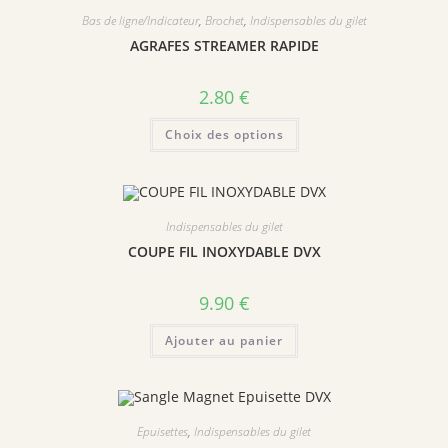
Bas de ligne/Indicateur
,
Brochet
,
Indispensables du gilet
AGRAFES STREAMER RAPIDE
2.80
€
Ce
Choix des options
produit
a
plusieurs
variations.
Les
options
peuvent
Indispensables du gilet
être
choisies
COUPE FIL INOXYDABLE DVX
sur
la
page
9.90
€
du
produit
Ajouter au panier
Epuisettes
,
Indispensables du gilet