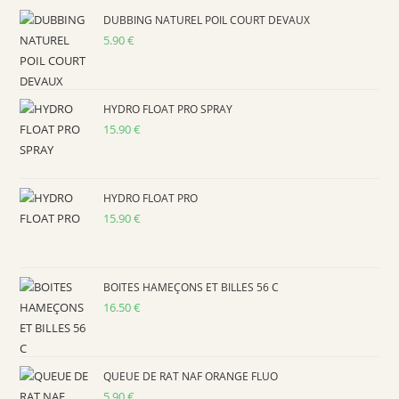
the
DUBBING NATUREL POIL COURT DEVAUX
sea
5.90
€
pan
HYDRO FLOAT PRO SPRAY
15.90
€
HYDRO FLOAT PRO
15.90
€
BOITES HAMEÇONS ET BILLES 56 C
16.50
€
QUEUE DE RAT NAF ORANGE FLUO
5.90
€