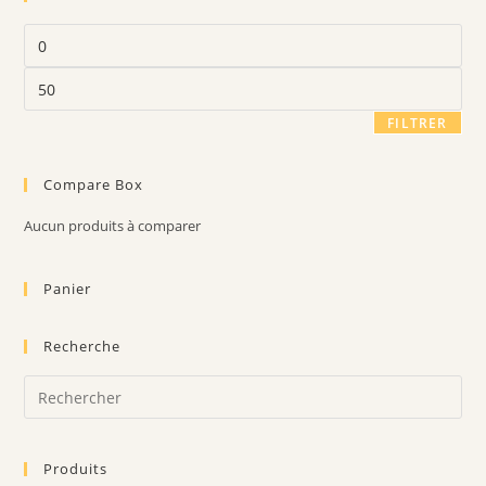
Prix
min
Prix
max
FILTRER
Compare Box
Aucun produits à comparer
Panier
Recherche
Pre
Es
to
Produits
clo