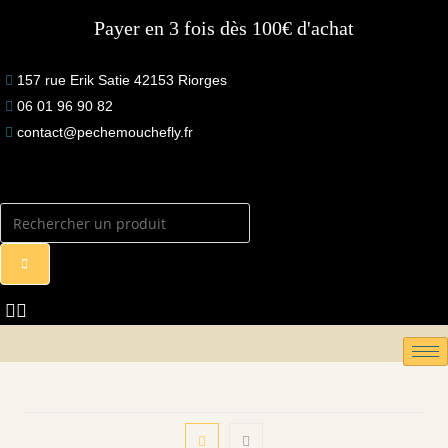
Skip
Des produits français de qualité
to
content
157 rue Erik Satie 42153 Riorges
06 01 96 90 82
contact@pechemouchefly.fr