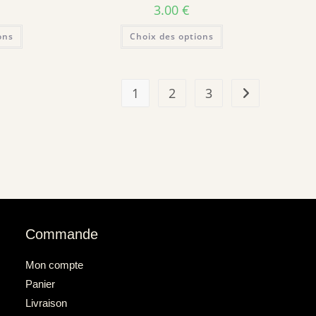
3.00
€
ons
Choix des options
1
2
3
Commande
Mon compte
Panier
Livraison