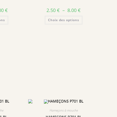
00
€
2.50
€
–
8.00
€
ons
Choix des options
che
Hameçons à mouche
1 BL
HAMEÇONS P701 BL