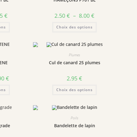
25
€
2.50
€
–
8.00
€
ons
Choix des options
Plumes
TENE
Cul de canard 25 plumes
90
€
2.95
€
ons
Choix des options
Poils
grade
Bandelette de lapin