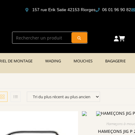
Des produits français de qualité
157 rue Erik Satie 42153 Riorges
06 01 96 90 82
RIEL DE MONTAGE
WADING
MOUCHES
BAGAGERIE
Hameçons à mou
HAMEÇONS JIG P 