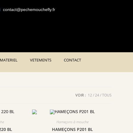
Livraison gratuite à partir de 50€ H
contact@pechemouchefly.fr
MATERIEL
VETEMENTS
CONTACT
VOIR :
12
24
TOUS
che
Hameçons à mouche
220 BL
HAMEÇONS P201 BL