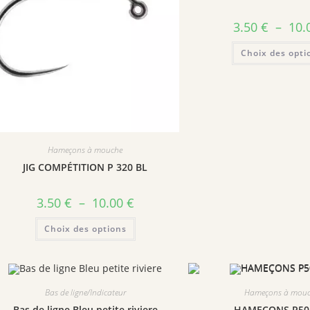
3.50
€
–
10.
Choix des opti
Hameçons à mouche
JIG COMPÉTITION P 320 BL
3.50
€
–
10.00
€
Choix des options
Bas de ligne/Indicateur
Hameçons à mou
Bas de ligne Bleu petite riviere
HAMEÇONS P50