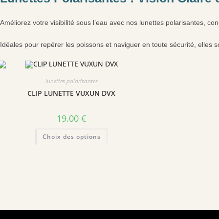
Améliorez votre visibilité sous l’eau avec nos lunettes polarisantes, conç
Idéales pour repérer les poissons et naviguer en toute sécurité, elles
lunettes polarisantes
CLIP LUNETTE VUXUN DVX
19.00
€
Ce
Choix des options
produit
a
plusieurs
variations.
Les
options
peuvent
être
choisies
sur
la
page