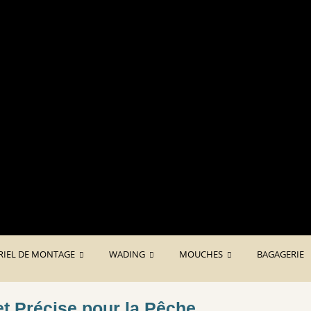
Des produits français de qualit
RIEL DE MONTAGE
WADING
MOUCHES
BAGAGERIE
et Précise pour la Pêche.