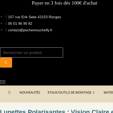
Payer en 3 fois dès 100€ d'achat
to
content
157 rue Erik Satie 42153 Riorges
06 01 96 90 82
contact@pechemouchefly.fr
NOUVEAUTÉS
ETAUX/OUTILS DE MONTAGE
MATE
Lunettes Polarisantes : Vision Claire 