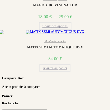
options
MAGIC CDC VESUNA 1 GR
peuvent
être
choisies
sur
Plage
18.00
€
–
25.00
€
la
de
page
Ce
prix :
du
Choix des options
produit
18.00 €
produit
a
plusieurs
à
variations.
25.00 €
Les
Moulinets mouche
options
MATIX SEMI AUTOMATIQUE DVX
peuvent
être
choisies
sur
84.00
€
la
page
du
Ajouter au panier
produit
Compare Box
Aucun produits à comparer
Panier
Recherche