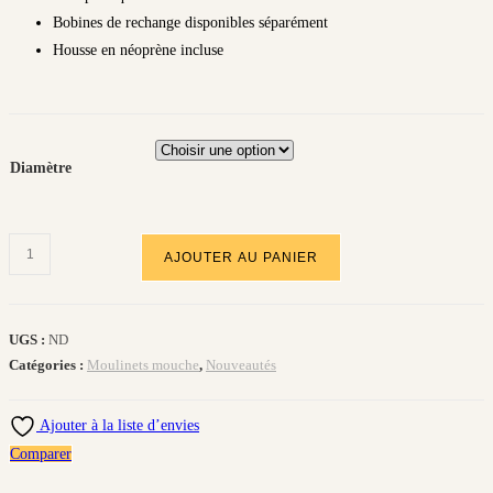
Bobines de rechange disponibles séparément
Housse en néoprène incluse
Diamètre
quantité
AJOUTER AU PANIER
de
DAYTONA
SEMI
UGS :
ND
AUTOMATIC
Catégories :
Moulinets mouche
,
Nouveautés
SOLDARINI
Ajouter à la liste d’envies
Comparer