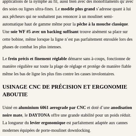
applications de la nymphe au fil, aussi bien avec des monofilaments qu’avec
des soies ou lignes ultra-fines. Le
modèle plus grand
s’adresse quant à lui
aux pêcheurs qui ne souhaitent pas renoncer à un moulinet semi-
automatique haut de gamme même pour la
pêche à la mouche classique
.
Une
soie WF #5 avec un backing suffisant
trouve aisément sa place sur
cette bobine, même lorsque la ligne n’est pas parfaitement enroulée lors des
phases de combat les plus intenses.
Le
frein précis et finement réglable
démarre sans à-coups, fonctionne de
manière régulière sur toute la plage de réglage et protège de manière fiable
même les bas de ligne les plus fins contre les casses involontaires.
USINAGE CNC DE PRÉCISION ET ERGONOMIE
ABOUTIE
Usiné en
aluminium 6061 aerograde par CNC
et doté d’une
anodisation
noire mate
, le
DAYTONA
offre une grande stabilité pour un poids réduit.
La longueur du
levier ergonomique
est parfaitement adaptée aux cannes
modernes équipées de porte-moulinet downlocking.