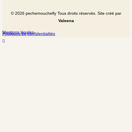
©
2026
pechemouchefly Tous droits réservés. Site créé par
Valeena
Mentions légales
Politiques de confidentialités