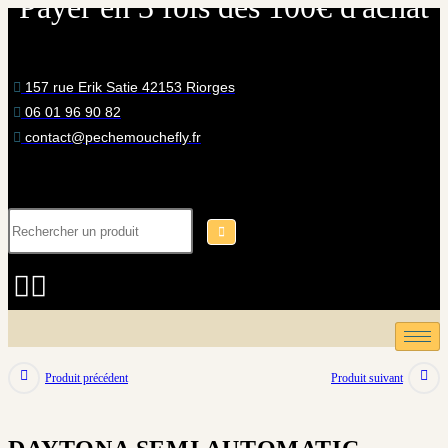
Des produits français de qualité
Skip
to
content
157 rue Erik Satie 42153 Riorges
06 01 96 90 82
contact@pechemouchefly.fr
Produit précédent
Produit suivant