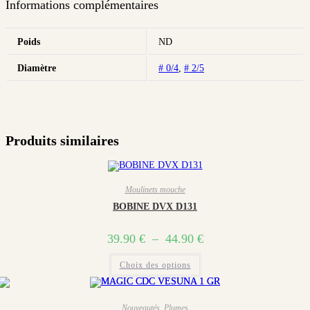
Informations complémentaires
Poids
ND
Diamètre
# 0/4
,
# 2/5
Produits similaires
Moulinets mouche
BOBINE DVX D131
Plage
39.90
€
–
44.90
€
de
Ce
prix :
Choix des options
produit
39.90 €
a
plusieurs
à
variations.
44.90 €
Les
Nouveautés
,
Plumes