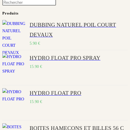
Press
Escape
Produits
to
DUBBING NATUREL POIL COURT
close
the
DEVAUX
search
5.90
€
panel.
HYDRO FLOAT PRO SPRAY
15.90
€
HYDRO FLOAT PRO
15.90
€
BOITES HAMEÇONS ET BILLES 56 C