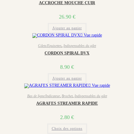
ACCROCHE MOUCHE CUIR
26.90
€
Ajouter au panier
Vue rapide
Gilets/Epuisettes
,
Indispensables du gilet
CORDON SPIRAL DVX
8.90
€
Ajouter au panier
Vue rapide
Bas de ligne/Indicateur
,
Brochet
,
Indispensables du gilet
AGRAFES STREAMER RAPIDE
2.80
€
Ce
Choix des options
produit
a