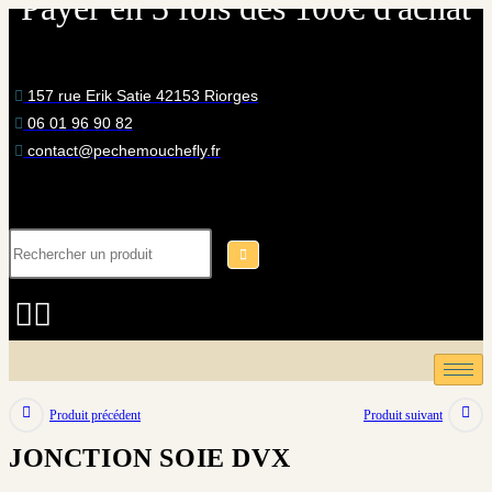
Payer en 3 fois dès 100€ d'achat
Skip
to
content
157 rue Erik Satie 42153 Riorges
06 01 96 90 82
contact@pechemouchefly.fr
Produit précédent
Produit suivant
JONCTION SOIE DVX