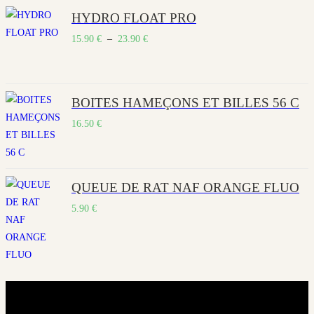
15.90 €
HYDRO FLOAT PRO
à
Plage
15.90
€
–
23.90
€
23.90 €
de
prix :
15.90 €
BOITES HAMEÇONS ET BILLES 56 C
à
16.50
€
23.90 €
QUEUE DE RAT NAF ORANGE FLUO
5.90
€