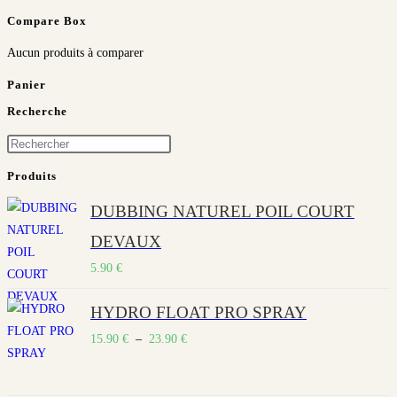
plusieurs
Compare Box
variations.
Les
options
Aucun produits à comparer
peuvent
être
Panier
choisies
sur
la
Recherche
page
du
Press
produit
Escape
Produits
to
DUBBING NATUREL POIL COURT
close
the
DEVAUX
search
5.90
€
panel.
HYDRO FLOAT PRO SPRAY
Plage
15.90
€
–
23.90
€
de
prix :