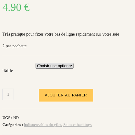
4.90
€
Très pratique pour fixer votre bas de ligne rapidement sur votre soie
2 par pochette
Taille
quantité
AJOUTER AU PANIER
de
JONCTION
SOIE
UGS :
ND
DVX
Catégories :
Indispensables du gilet
,
Soies et backings