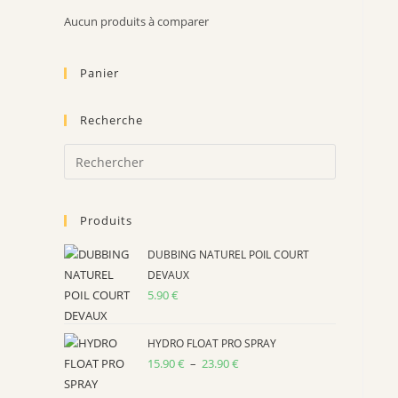
Aucun produits à comparer
Panier
Recherche
Press
Escape
to
Produits
close
the
DUBBING NATUREL POIL COURT
search
DEVAUX
panel.
5.90
€
HYDRO FLOAT PRO SPRAY
15.90
€
–
23.90
€
Plage
de