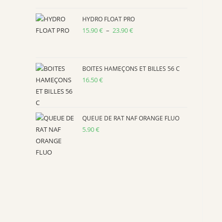
prix :
15.90 €
HYDRO FLOAT PRO
15.90
€
–
23.90
€
à
Plage
23.90 €
de
prix :
15.90 €
BOITES HAMEÇONS ET BILLES 56 C
16.50
€
à
23.90 €
QUEUE DE RAT NAF ORANGE FLUO
5.90
€