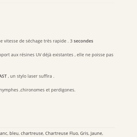
e vitesse de séchage très rapide . 3
secondes
port aux résines UV déjà existantes , elle ne poisse pas
FAST
, un stylo laser suffira .
 nymphes ,chironomes et perdigones.
lanc
,
bleu
,
chartreuse
,
Chartreuse Fluo
,
Gris
,
Jaune
,