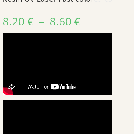
8.20
€
–
8.60
€
Plage
de
prix :
8.20 €
à
8.60 €