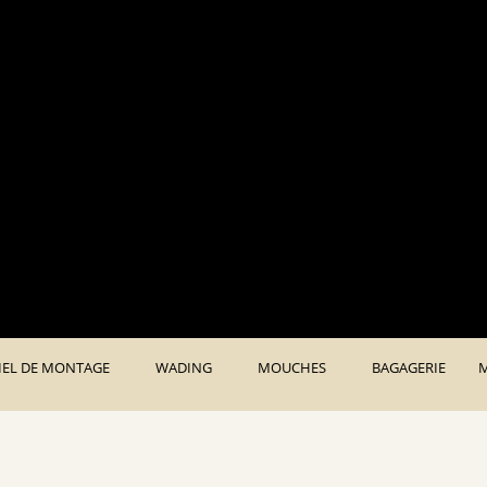
Des produits français de qualit
IEL DE MONTAGE
WADING
MOUCHES
BAGAGERIE
M