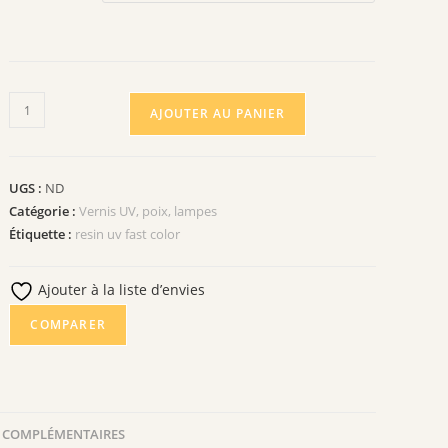
quantité
AJOUTER AU PANIER
de
Resin
UV
UGS :
ND
Laser
Catégorie :
Vernis UV, poix, lampes
Fast
Étiquette :
resin uv fast color
color
Ajouter à la liste d’envies
COMPARER
 COMPLÉMENTAIRES