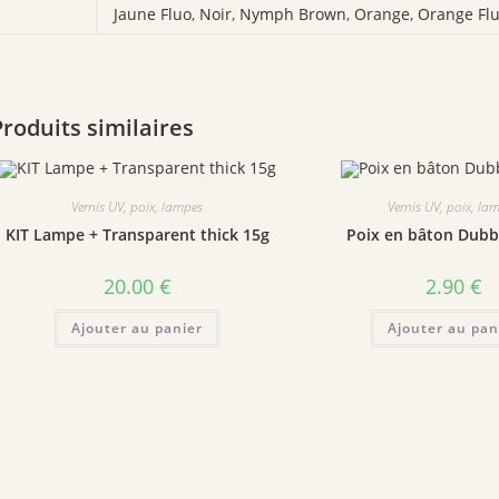
Jaune Fluo
,
Noir
,
Nymph Brown
,
Orange
,
Orange Fl
Produits similaires
Vernis UV, poix, lampes
Vernis UV, poix, la
KIT Lampe + Transparent thick 15g
Poix en bâton Dub
20.00
€
2.90
€
Ajouter au panier
Ajouter au pan