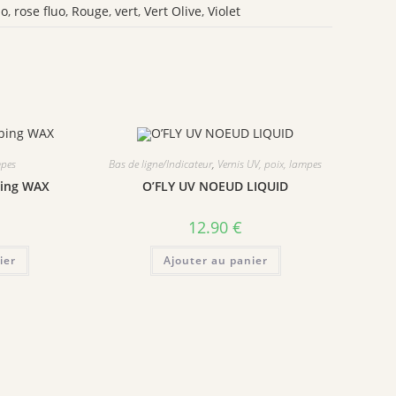
uo
,
rose fluo
,
Rouge
,
vert
,
Vert Olive
,
Violet
mpes
Bas de ligne/Indicateur
,
Vernis UV, poix, lampes
bing WAX
O’FLY UV NOEUD LIQUID
12.90
€
ier
Ajouter au panier